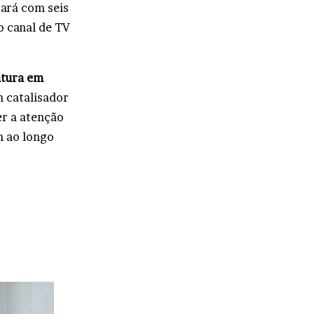
tará com seis
o canal de TV
ntura em
 catalisador
er a atenção
m ao longo