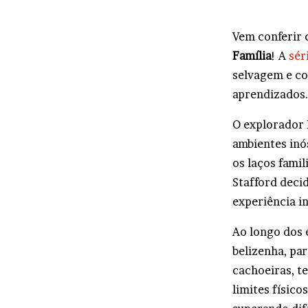
Vem conferir 
Família
! A
sér
selvagem e co
aprendizados
O explorador 
ambientes inó
os laços famil
Stafford decid
experiência in
Ao longo dos 
belizenha, pa
cachoeiras, t
limites físico