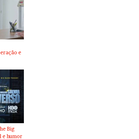
peração e
he Big
l e humor