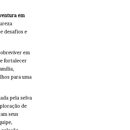
Aventura em
ureza
e desafios e
sobreviver em
e fortalecer
amília,
filhos para uma
ada pela selva
xploração de
tam seus
quipe,