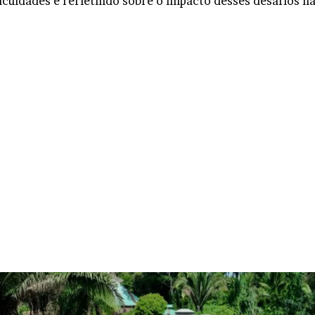
iculdades e refletindo sobre o impacto desses desafios n