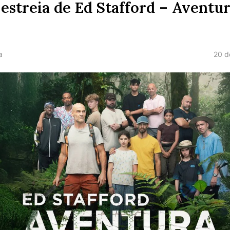
 estreia de Ed Stafford – Aventu
20 d
a