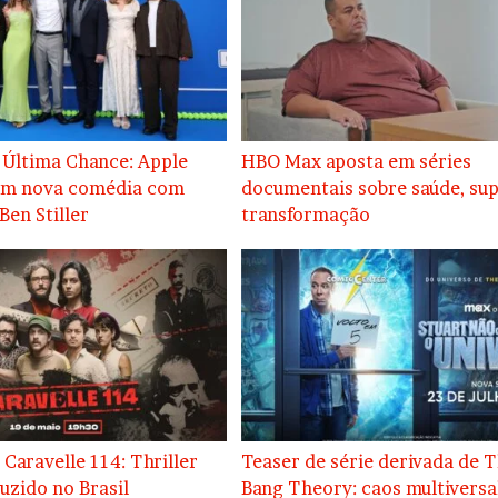
 Última Chance: Apple
HBO Max aposta em séries
em nova comédia com
documentais sobre saúde, su
Ben Stiller
transformação
 Caravelle 114: Thriller
Teaser de série derivada de T
uzido no Brasil
Bang Theory: caos multiversa