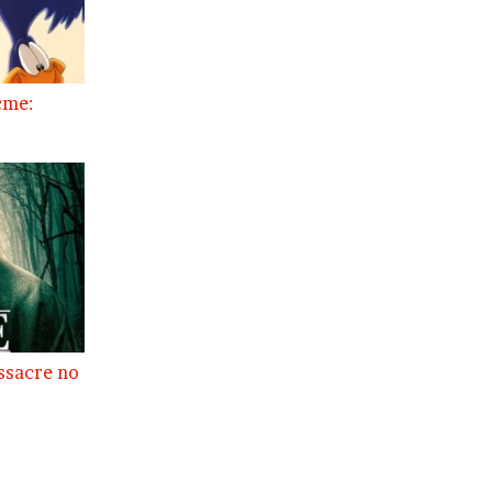
cme:
ssacre no