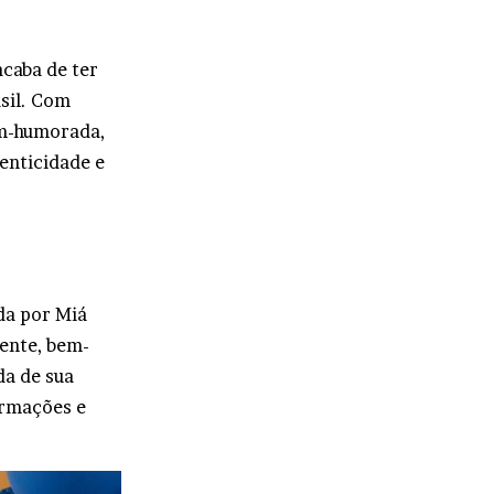
acaba de ter
sil. Com
em-humorada,
enticidade e
da por Miá
ente, bem-
da de sua
ormações e