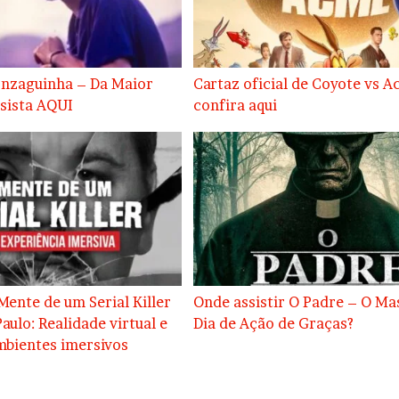
onzaguinha – Da Maior
Cartaz oficial de Coyote vs A
ssista AQUI
confira aqui
Mente de um Serial Killer
Onde assistir O Padre – O Ma
aulo: Realidade virtual e
Dia de Ação de Graças?
mbientes imersivos