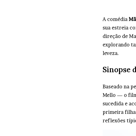
A comédia
Mã
sua estreia c
direção de Ma
explorando ta
leveza.
Sinopse 
Baseado na p
Mello — o fil
sucedida e ac
primeira filh
reflexões típ