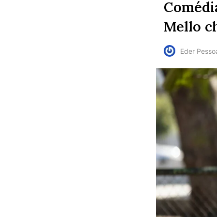
Comédia
Mello 
Eder Pesso