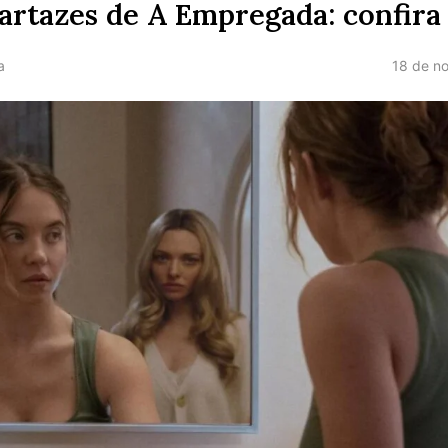
artazes de A Empregada: confira
18 de n
a