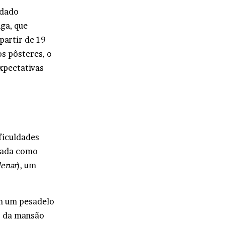
rdado
ga, que
partir de 19
s pôsteres, o
xpectativas
ficuldades
tada como
lenar
), um
em um pesadelo
s da mansão