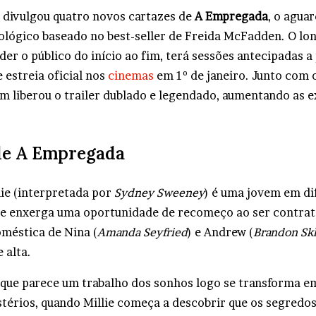
divulgou quatro novos cartazes de
A Empregada
, o agua
ológico baseado no best-seller de Freida McFadden. O lon
r o público do início ao fim, terá sessões antecipadas a 
 estreia oficial nos
cinemas
em 1º de janeiro. Junto com o
m liberou o trailer dublado e legendado, aumentando as e
.
de A Empregada
lie (interpretada por
Sydney Sweeney
) é uma jovem em di
ue enxerga uma oportunidade de recomeço ao ser contra
méstica de Nina (
Amanda Seyfried
) e Andrew (
Brandon Sk
 alta.
 que parece um trabalho dos sonhos logo se transforma 
stérios, quando Millie começa a descobrir que os segredo