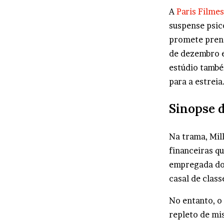
A
Paris Filmes
suspense psic
promete prende
de dezembro e
estúdio també
para a estreia
Sinopse 
Na trama, Mil
financeiras q
empregada do
casal de classe
No entanto, o
repleto de mi