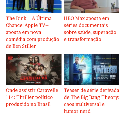
The Dink – A Última
HBO Max aposta em
Chance: Apple TV+
séries documentais
aposta em nova
sobre saúde, superação
comédia com produção
e transformação
de Ben Stiller
Onde assistir Caravelle
Teaser de série derivada
114: Thriller político
de The Big Bang Theory:
produzido no Brasil
caos multiversal e
humor nerd