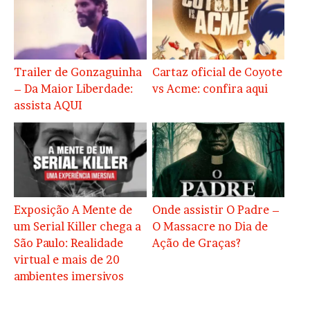
Trailer de Gonzaguinha
Cartaz oficial de Coyote
– Da Maior Liberdade:
vs Acme: confira aqui
assista AQUI
Exposição A Mente de
Onde assistir O Padre –
um Serial Killer chega a
O Massacre no Dia de
São Paulo: Realidade
Ação de Graças?
virtual e mais de 20
ambientes imersivos